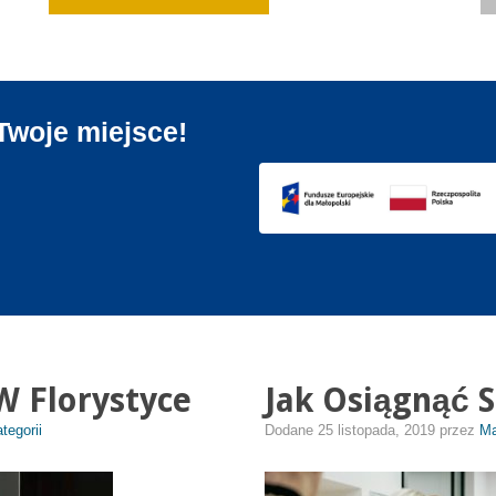
Twoje miejsce!
 Florystyce
Jak Osiągnąć 
tegorii
Dodane
25 listopada, 2019
przez
Ma