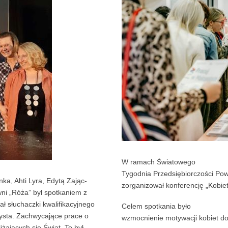
W ramach Światowego
Tygodnia Przedsiębiorczości Pow
nka, Ahti Lyra, Edytą Zając-
zorganizował konferencję „Kobie
wni „Róża” był spotkaniem z
ł słuchaczki kwalifikacyjnego
Celem spotkania było
rysta. Zachwycające prace o
wzmocnienie motywacji kobiet do
żających się Świąt. To był