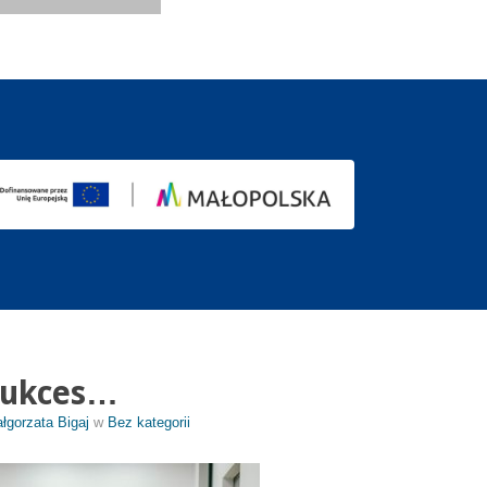
Sukces…
łgorzata Bigaj
w
Bez kategorii