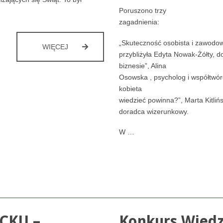
Poruszono trzy
zagadnienia:
„Skuteczność osobista i zawodo
ŚLEDZIMY
WIĘCEJ
przybliżyła Edyta Nowak-Żółty, 
NOWE
biznesie”, Alina
TRENDY
W
Osowska , psycholog i współtwór
FLORYSTYCE
kobieta
wiedzieć powinna?”, Marta Kitliń
doradca wizerunkowy.
W …
PCKU –
Konkurs Wiedz