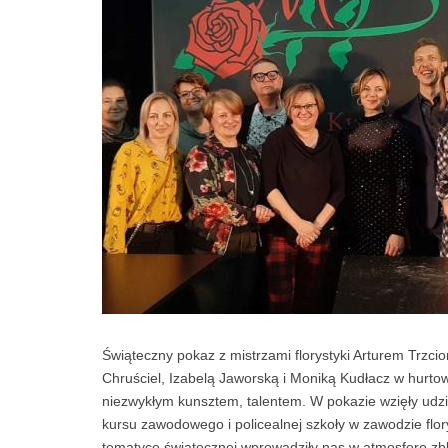
Świąteczny pokaz z mistrzami florystyki Arturem Trzcio
Chruściel, Izabelą Jaworską i Moniką Kudłacz w hurto
niezwykłym kunsztem, talentem. W pokazie wzięły udzia
kursu zawodowego i policealnej szkoły w zawodzie flo
tematyce świątecznej wprowadziły nas w atmosferę zbli