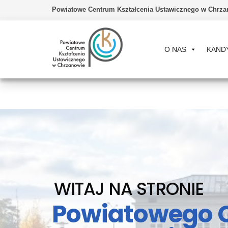
Powiatowe Centrum Kształcenia Ustawicznego w Chrza
O NAS
KAND
Powiatowe
Centrum
Kształcenia
Ustawicznego
w
Chrzanowie
WITAJ NA STRONIE
Powiatowego 