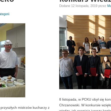
Dodane
12 listopada, 2019
przez
Ma
tegorii
8 listopada, w PCKU obył się ko
Chrzanowski. W konkursie wzięło 
, przyszłych mistrzów kucharzy z
wiedzy, jak oceniają jurorzy kon