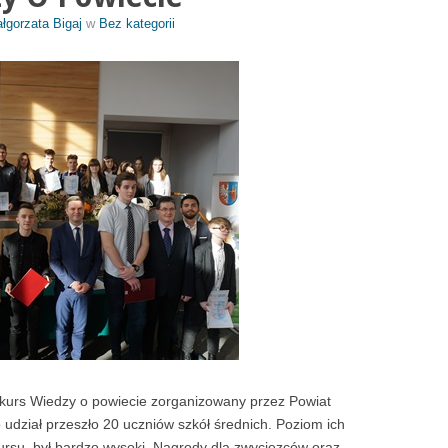
łgorzata Bigaj
w
Bez kategorii
nkurs Wiedzy o powiecie zorganizowany przez Powiat
udział przeszło 20 uczniów szkół średnich. Poziom ich
kursu, był bardzo wysoki. Nagrody dla zwycięzców oraz