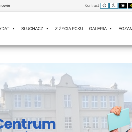
Kontrast
Tryb
Ko
nowie
Kontrast
domyślny
nocny
cz
bia
YDAT
SŁUCHACZ
Z ŻYCIA PCKU
GALERIA
EGZA
Centrum