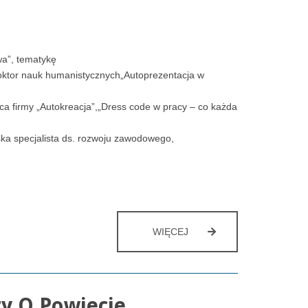
wa”, tematykę
doktor nauk humanistycznych„Autoprezentacja w
ca firmy „Autokreacja”,„Dress code w pracy – co każda
ska specjalista ds. rozwoju zawodowego,
JAK
WIĘCEJ
OSIĄGNĄĆ
SUKCES…
y O Powiecie