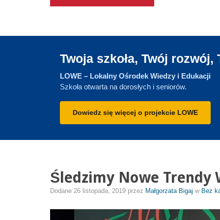
Twoja szkoła, Twój rozwój, 
LOWE – Lokalny Ośrodek Wiedzy i Edukacji
Szkoła otwarta na dorosłych i seniorów.
Dowiedz się więcej o projekcie LOWE
Śledzimy Nowe Trendy W
Dodane
26 listopada, 2019
przez
Małgorzata Bigaj
w
Bez ka