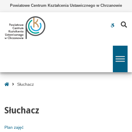
–
Powiatowe Centrum Kształcenia Ustawicznego w Chrzanowie
Słuchacz
Z
WCAG
buttons
Strona
Słuchacz
Główna
Słuchacz
Plan zajęć