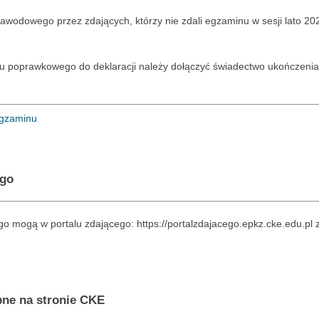
dowego przez zdających, którzy nie zdali egzaminu w sesji lato 2026
 poprawkowego do deklaracji należy dołączyć świadectwo ukończenia 
 egzaminu
ego
mogą w portalu zdającego: https://portalzdajacego.epkz.cke.edu.pl zw
ne na stronie CKE