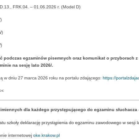
D.13., FRK.04. – 01.06.2026 r. (Model D)
)
W)
W)
ać podczas egzaminów pisemnych oraz komunikat o przyborach z
inie na sesję lato 2026/.
dą w dniu 27 marca 2026 roku na portalu zdającego:
https://portalzdaj
<<
miennych dla każdego przystępującego do egzaminu słuchacza – 
atu szkoły deklarację przystąpienia do egzaminu zawodowego w sesji la
ronie internetowej
oke.krakow.pl