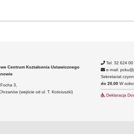
Tel. 32 624 00
we Centrum Kształcenia Ustawicznego
e-mail: pcku@p
anowie
Sekretariat czynn
do 20.00
W sobot
. Focha 3,
hrzanów (wejście od ul. T. Kościuszki)
Deklaracja Dos