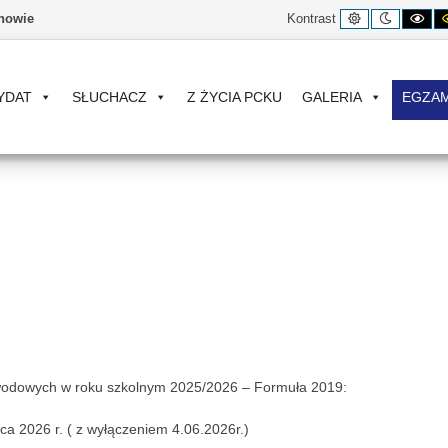
Kontrast
Tryb
Ko
nowie
Kontrast
domyślny
nocny
cz
bia
YDAT
SŁUCHACZ
Z ŻYCIA PCKU
GALERIA
EGZA
odowych w roku szkolnym 2025/2026 – Formuła 2019:
a 2026 r. ( z wyłączeniem 4.06.2026r.)