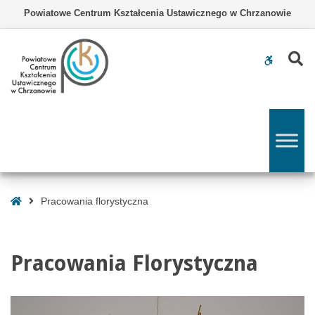
–
Powiatowe Centrum Kształcenia Ustawicznego w Chrzanowie
Pracowania
florystyczna
Z
WCAG
buttons
Strona
Pracowania florystyczna
Główna
Pracowania Florystyczna