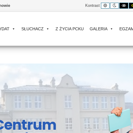
Kontrast
Tryb
Ko
nowie
Kontrast
domyślny
nocny
cz
bia
YDAT
SŁUCHACZ
Z ŻYCIA PCKU
GALERIA
EGZA
Centrum