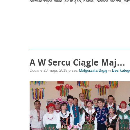
odzwierzęce takie jak mięso, nabiał, owoce morza, ryb
A W Sercu Ciągle Maj…
Dodane
23 maja, 2019
przez
Małgorzata Bigaj
w
Bez katego