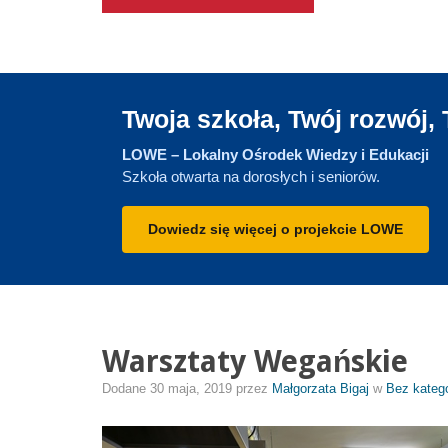
Twoja szkoła, Twój rozwój, 
LOWE – Lokalny Ośrodek Wiedzy i Edukacji
Szkoła otwarta na dorosłych i seniorów.
Dowiedz się więcej o projekcie LOWE
Warsztaty Wegańskie
Dodane
30 maja, 2019
przez
Małgorzata Bigaj
w
Bez katego