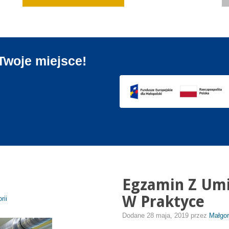
Twoje miejsce!
Egzamin Z Um
W Praktyce
rii
Dodane
28 maja, 2019
przez
Małgor