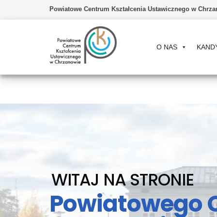
Powiatowe Centrum Kształcenia Ustawicznego w Chrza
O NAS
KAND
Powiatowe
Centrum
Kształcenia
Ustawicznego
w
Chrzanowie
WITAJ NA STRONIE
Powiatowego 