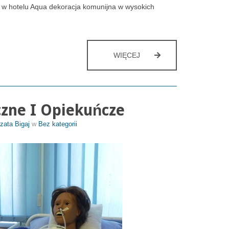
 w hotelu Aqua dekoracja komunijna w wysokich
EGZAMIN
WIĘCEJ
Z
UMIEJĘTNOŚCI
ZAWODOWYCH
W
zne I Opiekuńcze
PRAKTYCE
zata Bigaj
w
Bez kategorii