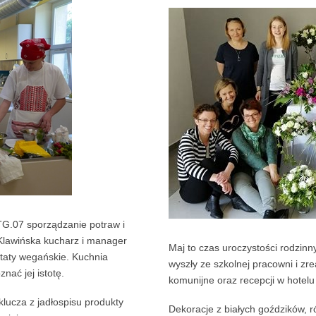
TG.07 sporządzanie potraw i
Klawińska kucharz i manager
Maj to czas uroczystości rodzinn
ztaty wegańskie. Kuchnia
wyszły ze szkolnej pracowni i zre
nać jej istotę.
komunijne oraz recepcji w hotel
lucza z jadłospisu produkty
Dekoracje z białych goździków, r