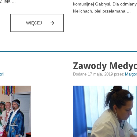
y, jaja …
komunijnej Gabrysi. Dla odmiany
kielichach, biel przełamana …
WARSZTATY
WIĘCEJ
WEGAŃSKIE
Zawody Medyc
rii
Dodane
17 maja, 2019
przez
Małgor