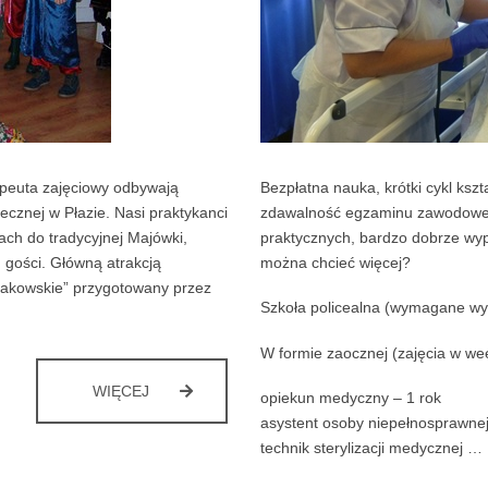
apeuta zajęciowy odbywają
Bezpłatna nauka, krótki cykl ksz
znej w Płazie. Nasi praktykanci
zdawalność egzaminu zawodowego
ach do tradycyjnej Majówki,
praktycznych, bardzo dobrze wy
 gości. Główną atrakcją
można chcieć więcej?
krakowskie” przygotowany przez
Szkoła policealna (wymagane wyk
W formie zaocznej (zajęcia w w
A
WIĘCEJ
opiekun medyczny – 1 rok
W
asystent osoby niepełnosprawnej
SERCU
technik sterylizacji medycznej …
CIĄGLE
MAJ…