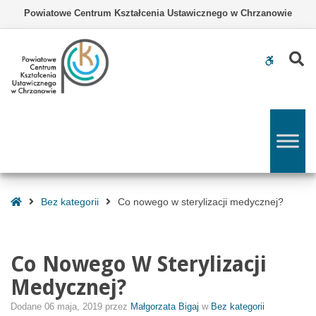
–
Powiatowe Centrum Kształcenia Ustawicznego w Chrzanowie
Co
nowego
w
Z
WCAG
sterylizacji
medycznej?
buttons
Strona
Bez kategorii
Co nowego w sterylizacji medycznej?
Główna
Co Nowego W Sterylizacji
Medycznej?
Dodane
06 maja, 2019
przez
Małgorzata Bigaj
w
Bez kategorii