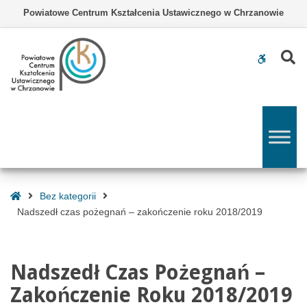
–
Powiatowe Centrum Kształcenia Ustawicznego w Chrzanowie
Nadszedł
czas
pożegnań
Z
WCAG
–
zakończenie
buttons
roku
2018/2019
Strona
Bez kategorii
Główna
Nadszedł czas pożegnań – zakończenie roku 2018/2019
Nadszedł Czas Pożegnań –
Zakończenie Roku 2018/2019