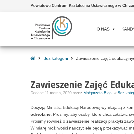
Powiatowe Centrum Kształcenia Ustawicznego w Chrza
O NAS
KAND
–
Zawieszenie
Strona
Bez kategorii
Zawieszenie zajęć edukacyjny
zajęć
Główna
edukacyjnych
Zawieszenie Zajęć Eduk
Dodane
11 marca, 2020
przez
Małgorzata Bigaj
w
Bez kateg
Decyzją Ministra Edukacji Narodowej wynikającą z kon
odwołane.
Prosimy, aby osoby, które chcą załatwić sw
Prosimy również o zawieszenie realizacji praktyki zaw
W miarę możliwości nauczyciele będą przekazywać mat