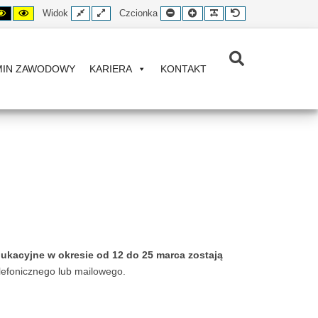
ntrast
Ustaw
Kontrast
Fixed
Szeroki
Smaller
Większa
Czytelne
Czcionka
Widok
Czcionka
arno-
kontrast
żółto-
layout
układ
Font
czcionka
czcionki
domyślna
ły
czarno-
czarny
żółty
Znajdź
MIN ZAWODOWY
KARIERA
KONTAKT
dukacyjne w okresie od 12 do 25 marca zostają
elefonicznego lub mailowego.