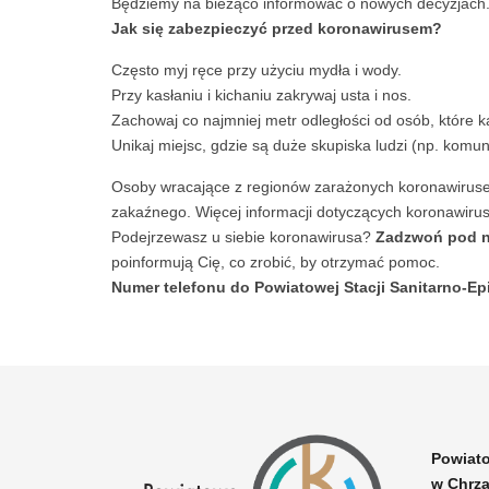
Będziemy na bieżąco informować o nowych decyzjach
Jak się zabezpieczyć przed koronawirusem?
Często myj ręce przy użyciu mydła i wody.
Przy kasłaniu i kichaniu zakrywaj usta i nos.
Zachowaj co najmniej metr odległości od osób, które ka
Unikaj miejsc, gdzie są duże skupiska ludzi (np. komuni
Osoby wracające z regionów zarażonych koronawirusem 
zakaźnego. Więcej informacji dotyczących koronawirus
Podejrzewasz u siebie koronawirusa?
Zadzwoń pod n
poinformują Cię, co zrobić, by otrzymać pomoc.
Numer telefonu do Powiatowej Stacji Sanitarno-Epi
Powiato
w Chrz