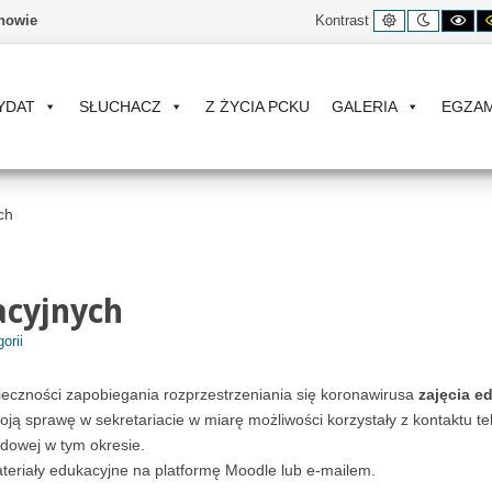
Kontrast
Tryb
Ko
nowie
Kontrast
domyślny
nocny
cz
bia
YDAT
SŁUCHACZ
Z ŻYCIA PCKU
GALERIA
EGZA
ch
acyjnych
orii
ieczności zapobiegania rozprzestrzeniania się koronawirusa
zajęcia e
oją sprawę w sekretariacie w miarę możliwości korzystały z kontaktu t
odowej w tym okresie.
eriały edukacyjne na platformę Moodle lub e-mailem.