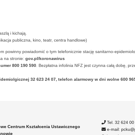
.
szlą i kichają.
kacja publiczna, kino, teatr, centra handlowe)
powinny powiadomić o tym telefonicznie stację sanitarno-epidemiolog
a na stronie:
gov.pl/koronawirus
umer 800 190 590
. Bezpłatna infolinia NFZ jest czynna całą dobę, pr
demiolgicznej 32 623 24 07, telefon alarmowy w dni wolne 600 96
Tel. 32 624 00
we Centrum Kształcenia Ustawicznego
e-mail: pcku@p
anowie