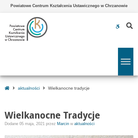
–
Powiatowe Centrum Kształcenia Ustawicznego w Chrzanowie
Wielkanocne
tradycje
Z
WCAG
buttons
Strona
aktualności
Wielkanocne tradycje
Główna
Wielkanocne Tradycje
Dodane
05 maja, 2021
przez
Marcin
w
aktualności