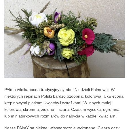
PAlma wIelkanocna tradycyjny symbol Niedzieli Palmowej. W
niektórych rejonach Polski bardzo ozdobna, kolorowa. Ukwiecona
krepinowymi płatkami kwiatów i wstążkami. W innych mniej
kolorowa, skromna, zielono – szara. Czasem wysoka, ogromna
lub miniaturkowych rozmiarów do nabycia w każdej kwiaciarni.
Nasze PAlmY są piękne, własnoręcznie wykonane. Cieszą oczy