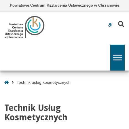
–
Powiatowe Centrum Kształcenia Ustawicznego w Chrzanowie
Technik
usług
kosmetycznych
Z
WCAG
buttons
Strona
Technik usług kosmetycznych
Główna
Technik Usług
Kosmetycznych