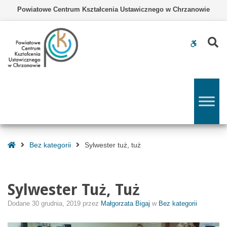
–
Powiatowe Centrum Kształcenia Ustawicznego w Chrzanowie
Sylwester
tuż,
tuż
Z
WCAG
buttons
Strona
Bez kategorii
Sylwester tuż, tuż
Główna
Sylwester Tuż, Tuż
Dodane
30 grudnia, 2019
przez
Małgorzata Bigaj
w
Bez kategorii