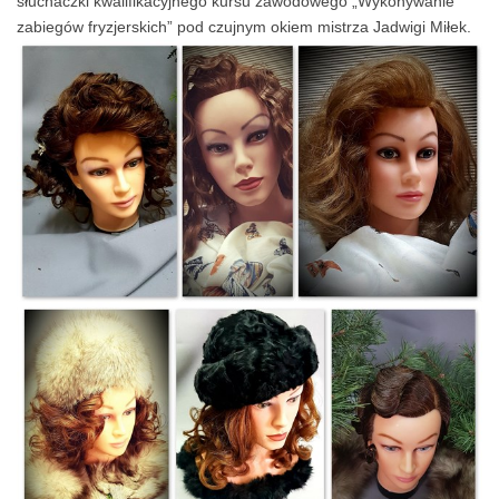
słuchaczki kwalifikacyjnego kursu zawodowego „Wykonywanie
zabiegów fryzjerskich” pod czujnym okiem mistrza Jadwigi Miłek.