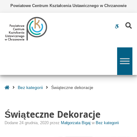
–
Powiatowe Centrum Kształcenia Ustawicznego w Chrzanowie
Świąteczne
dekoracje
Z
WCAG
buttons
Strona
Bez kategorii
Świąteczne dekoracje
Główna
Świąteczne Dekoracje
Dodane
24 grudnia, 2020
przez
Małgorzata Bigaj
w
Bez kategorii