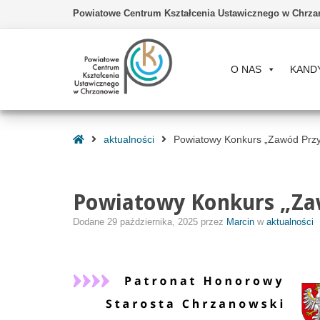
Powiatowe Centrum Kształcenia Ustawicznego w Chrza
O NAS
KAND
–
Powiatowy
Strona
aktualności
Powiatowy Konkurs „Zawód Przy
Konkurs
Główna
„Zawód
Przyszłości
Powiatowy Konkurs „Zaw
2050”
–
Dodane
29 października, 2025
przez
Marcin
w
aktualności
Edycja
2025