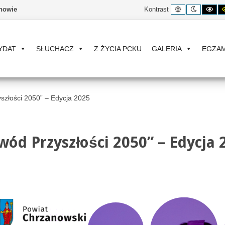
Kontrast
Tryb
Ko
nowie
Kontrast
domyślny
nocny
cz
bia
YDAT
SŁUCHACZ
Z ŻYCIA PCKU
GALERIA
EGZA
szłości 2050” – Edycja 2025
ód Przyszłości 2050” – Edycja 