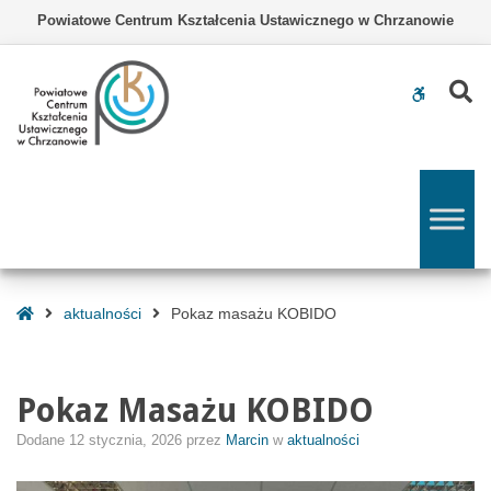
–
Powiatowe Centrum Kształcenia Ustawicznego w Chrzanowie
Pokaz
masażu
KOBIDO
Z
WCAG
buttons
Strona
aktualności
Pokaz masażu KOBIDO
Główna
Pokaz Masażu KOBIDO
Dodane
12 stycznia, 2026
przez
Marcin
w
aktualności