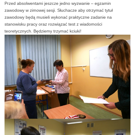
Przed absolwentami jeszcze jedno wyzwanie – egzamin
zawodowy w zimowej sesji. Słuchacze aby otrzymać tytuł
zawodowy będą musieli wykonać praktyczne zadanie na
stanowisku pracy oraz rozwiązać test z wiadomości
teoretycznych. Będziemy trzymać kciuki!