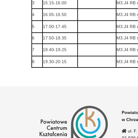
3
15.15-16.00
M3.J4 RB 
4
16.05-16.50
M3.J4 RB 
5
17.00-17.45
M3.J4 RB 
6
17.50-18.35
M3.J4 RB 
7
18.40-19.25
M3.J4 RB 
8
19.30-20.15
M3.J4 RB 
Powiato
w Chrz
ul. F