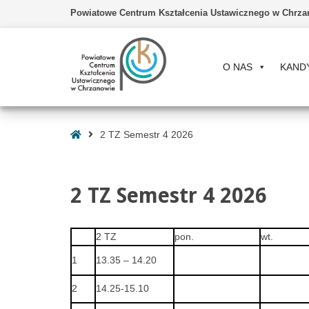
Powiatowe Centrum Kształcenia Ustawicznego w Chrza
O NAS
KAND
–
2
Strona
2 TZ Semestr 4 2026
TZ
Główna
Semestr
4
2 TZ Semestr 4 2026
2026
2 TZ
pon.
wt.
1
13.35 – 14.20
2
14.25-15.10