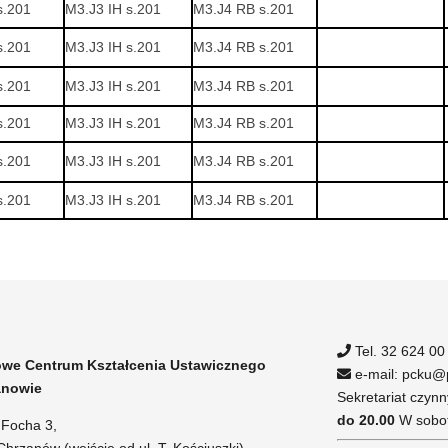
s.201
M3.J3 IH s.201
M3.J4 RB s.201
s.201
M3.J3 IH s.201
M3.J4 RB s.201
s.201
M3.J3 IH s.201
M3.J4 RB s.201
s.201
M3.J3 IH s.201
M3.J4 RB s.201
s.201
M3.J3 IH s.201
M3.J4 RB s.201
s.201
M3.J3 IH s.201
M3.J4 RB s.201
Tel. 32 624 00
we Centrum Kształcenia Ustawicznego
e-mail: pcku@p
anowie
Sekretariat czynn
do 20.00
W sobot
. Focha 3,