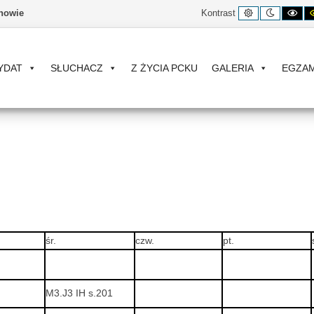
Kontrast
Tryb
Ko
nowie
Kontrast
domyślny
nocny
cz
bia
YDAT
SŁUCHACZ
Z ŻYCIA PCKU
GALERIA
EGZA
śr.
czw.
pt.
M3.J3 IH s.201